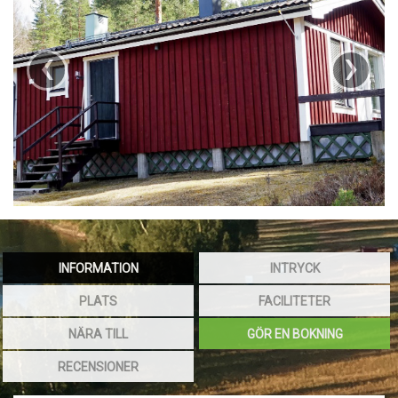
‹
›
INFORMATION
INTRYCK
PLATS
FACILITETER
NÄRA TILL
GÖR EN BOKNING
RECENSIONER