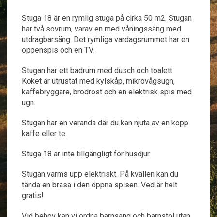
Stuga 18 är en rymlig stuga på cirka 50 m2. Stugan
har två sovrum, varav en med våningssäng med
utdragbarsäng. Det rymliga vardagsrummet har en
öppenspis och en TV.
Stugan har ett badrum med dusch och toalett.
Köket är utrustat med kylskåp, mikrovågsugn,
kaffebryggare, brödrost och en elektrisk spis med
ugn.
Stugan har en veranda där du kan njuta av en kopp
kaffe eller te.
Stuga 18 är inte tillgängligt för husdjur.
Stugan värms upp elektriskt. På kvällen kan du
tända en brasa i den öppna spisen. Ved är helt
gratis!
Vid behov kan vi ordna barnsäng och barnstol utan